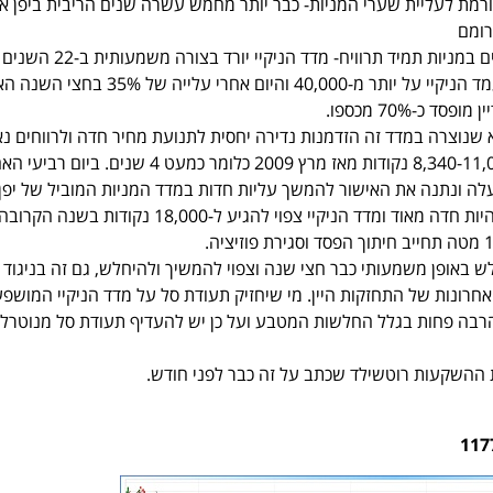
גורמת לעליית שערי המניות- כבר יותר מחמש עשרה שנים הריבית ביפן א
רומם
כלל שני- השקעה ל-5 שנים במניות תמיד תרוויח- מדד הניקיי יורד בצורה משמעותית ב-22 השנים
האחרונות. בשנת 1990 עמד הניקיי על יותר מ-40,000 והיום אחרי על
 כ-70% מכספו.
 שנוצרה במדד זה הזדמנות נדירה יחסית לתנועת מחיר חדה ולרווחים נא
מדד הניקיי נע בתחום 8,340-11,000 נקודות מאז מרץ 2009 כלומר כמעט 4 שנים. ביום
ה רמת ה-11,000 מעלה ונתנה את האישור להמשך עליות חדות במדד המניות המוביל של יפן
להערכתי העלייה צפויה להיות חדה מאוד ומדד הניקיי צפוי להגיע ל-18,000 נקו
לש באופן משמעותי כבר חצי שנה וצפוי להמשיך ולהיחלש, גם זה בניגוד
רונות של התחזקות היין. מי שיחזיק תעודת סל על מדד הניקיי המושפ
 הרבה פחות בגלל החלשות המטבע ועל כן יש להעדיף תעודת סל מנוטרל
ת ההשקעות רוטשילד שכתב על זה כבר לפני חודש.