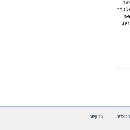
צעה
על סמך
). אני מצהיר בזאת
ים.
הכלכלית
צור קשר