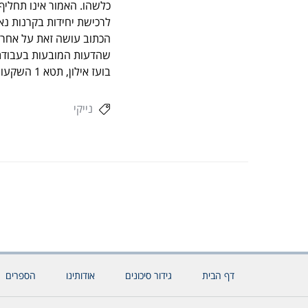
כלשהו. האמור אינו תחליף
לרכישת יחידות בקרנות נא
שהדעות המובעות בעבודת א
בועז אילון, תטא 1 השקעות וניירות ערך בע"מ, עמק רפאים 7 ירושלים. טל' – 02-6251213
נייקי
דף הבית
גידור סיכונים
אודותינו
הספרים