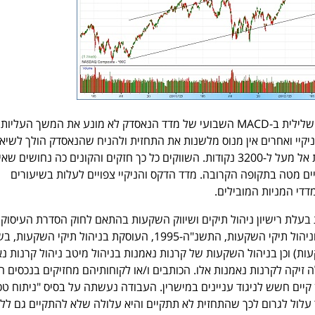
המגמה חיובית וגם סטייה שלילית ב-MACD השבועי של מדד הנאסדק לא מונע את המשך העלי
קיי ואחרים אין מנוס מלשנות את התחזית ולהניח שהנאסדק הולך לשיא 
יותר בחודש הקרוב ולעלות אל מעל ל-3200 נקודות. השווקים כל כך חזקים והקונים כה נחושים 
ם מטה בתקופה הקרובה. מדד הדקס והניקיי צפויים לעלות בשיעורים
דדי המניות המובילים.
טית בעלת רישיון ניהול תיקים ושיווק השקעות בהתאם לחוק הסדרת העיסוק 
השקעות, שיווק השקעות וניהול תיקי השקעות, התשנ"ה-1995, העוסקת בניהול תיקי השקעו
ות) וכן בניהול השקעות של קרנות נאמנות בניהול מיטב ניהול קרנות נ
 יש לה זיקה לקרנות נאמנות אלו. הכותבים ו/או לקוחותיהם מחזיקים בנכסים ה
ן קיים חשש לניגוד עניינים במישרין. העבודה נעשתה על בסיס "ניתוח טכנ
ר עלול לגרום לכך שהתחזית לא תתקיים והיא עלולה שלא להתקיים גם ללא