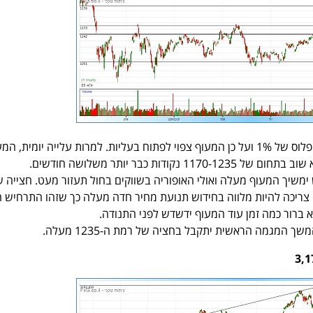
פער הארביטר'ג עומד על פלוס של 1% ועל כן המעוף צפוי לפתוח בעליות. למרות עלייה יומית, ה
 נקודות כבר יותר משלושה חודשים.
משיך המעוף מעלה ואולי האופוריה בשווקים בחול תעזור מעט. חצייה 
ההתנגדות ברמת ה-1235 צריכה להיות מלווה בחידוש תנועת מחיר חדה מעלה כך שזהו התרחיש
לא ברור כמה זמן עוד המעוף ידשדש לפני התנודה.
ך המגמה הראשית יתקבל בחציה של רמת ה-1235 מעלה.