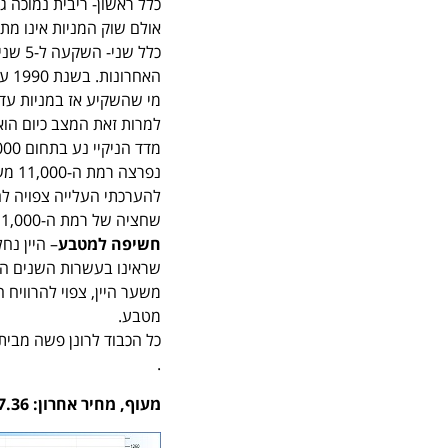
כלל ראשון- ריבית נמוכה 
אולם שוק המניות אינו מת
מי שהשקיע אז במניות עדיין מופסד
למרות זאת המצב כיום הוא
נפרצ
שחציה של רמת ה-11,000 מטה תחייב חיתוך הפסד וסגירת פוזיציה.
חשיפה למטבע
– היין נח
שראינו בעשרות השנים האח
משער היין, צפוי להרוויח
מטבע.
כל הכבוד לרונן פשה מבי
.
מעוף, מחיר אחרון: 1177.36