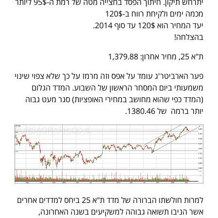
יתרחש תיקון. חיתוך הפסד בחצייה מטה של רמת ה-95$ ליותר
מכמה ימים ולקיחת רווח ב-120$
יעד המחיר הוא 120$ עד סוף 2014.
בהצלחה!
ת"א 25, מחיר אחרון: 1,379.88
פער הארביטר'ג עומד על אפס וזה מרמז על כך שלא צפוי שינוי
משמעותי ביום המסחר הראשון של השבוע. המדד הגלום
(המדד כפי שהוא מחושב במחירי האופציות) סגר מעט גבוה
יותר ברמה של 1380.46.
למרות חולשתו הברורה של מדד ת"א 25 ביחס למדדים אחרים
אשר הניבו תשואה גבוהה למשקיעים בשנה האחרונה,