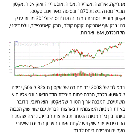
אמריקה, אירופה, אפריקה, אסיה, אוסטרליה ואוקיאניה. אקסון
מוביל נוסדה בשנת 1870 ובסיסה באירווינג, טקסס.
אקסון מובייל נסחרת במדד הדאו ג'ונס הכולל 30 מניות ענק
כגון בנק אוף אמריקה, קוקה קולה, מרק, קאטרפילר, וולט דיסני,
מקדונלדס, IBM ואחרות.
במפולת של 2008 ירד מחירה של אקסון מ-82$ ל-50$, ירידה
של 40% בלבד, הרבה פחות מירידת מדד הדאו ג'ונס אליו היא
משתייכת. המבנה ארוך הטווח של אקסון הוא חיובי, מדובר
באחת המניות העוצמתיות בארצות הברית עם שווי שוק הגבוה
ביותר בין כל המניות הנסחרות בארצות הברית. נראה שהמניה
הזו דפנסיבית לשוק ויש לקחת זאת בחשבון במדידת שיעורי
העלייה והירידה ביחס למדד.