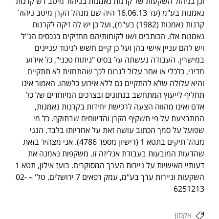
וכן בניהול השקעות של קרנות נאמנות בניהול מיטב דש קרנות
נאמנות בע"מ (עד 16.06.13 היה שם מנהל הקרן מיטב ניהול
קרנות נאמנות (1982) בע"מ), ועל כן יש לה זיקה לקרנות
נאמנות אלו. הכותבים ו/או לקוחותיהם מחזיקים בנכסים הנ"ל
ויש להם עניין אישי בהן ועל כן קיים חשש לניגוד עניינים
במישרין. העבודה נעשתה על בסיס "ניתוח טכני", כל אירוע
מדיני, כלכלי או אחר עלול לגרום לכך שהתחזית לא תתקיים
והיא עלולה שלא להתקיים גם ללא אירוע כלשהו. האמור אינו
תחליף לייעוץ המתחשב בנתונים ובצרכים המיוחדים של כל
אדם ואינו מהווה הצעה לרכישת יחידות בקרנות נאמנות,
המתבצעת על פי תשקיף הקרן והדיווחים שבתוקף. כל מי
שפועל על סמך הכתוב עושה זאת על אחריותו בלבד. הנני
מנהל תיקים בתטא 1 (רישיון מספר 4786). אני מצהיר בזאת
שהדעות המובעות בעבודת אנליזה זו, משקפות נאמנה את
דעותיי האישיות על ניירות הערך המסוקרים. בועז אילון, תטא 1
השקעות וניירות ערך בע"מ, עמק רפאים 7 ירושלים. טל' – 02-
6251213
אקסון