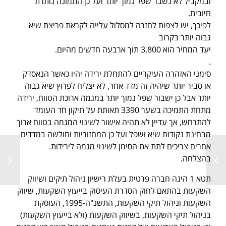
ובמקביל לא נשבר שפל נמוך יותר ועל כן התמונה נותרת
חיובית.
לפיכך, יש לצפות לחזרה למסלול עלייה לקראת פריצת שיא
גבוה יותר בקרוב
יעד המחיר הוא 3,800 תוך ארבעה חדשים מהיום.
.
סימני האזהרה העיקריים להתחלת ירידה יהיו כאשר הנאסדק
או סביר יותר שיהיה זה מדד אחר, לא יצליח לפרוץ שיא גבוה
יותר אבל כן ישבור שפל נמוך יותר במגמה ארוכת הטווח, ירידה
מתחת התמיכה בשער 3390 תאותת על תיקון חד העומד
להתרחש, אך עדיין לא תהיה אישור לשינוי המגמה בטווח ארוך
מבחינת נקודות שיא ושפל ועל כן המחזוריות וחולשה במדדים
אחרים צריכים לתת את הסימן לשינוי מגמה לירידות.
בהצלחה.
תטא 1 הינה חברה פרטית בעלת רישיון ניהול תיקים ושיווק
השקעות בהתאם לחוק הסדרת העיסוק בייעוץ השקעות, שיווק
השקעות וניהול תיקי השקעות, התשנ"ה-1995, העוסקת
בניהול תיקי השקעות, בשיווק השקעות (ולא בייעוץ השקעות)