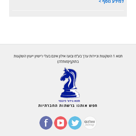
למידע נוסף >
תטא 1 השקעות וניירות ערך בע”מ ובועז אילון אינם בעלי רישיון ייעוץ השקעות
בתוקף(מותלה)
חפש אותנו ברשתות החברתיות