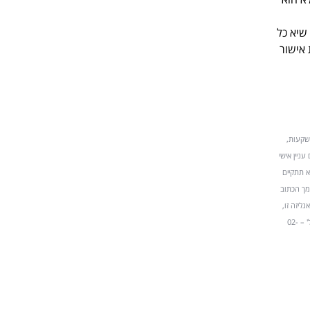
שיא כל
 אישור
השקעות,
עניין אישי
א תתקיים
מך הכתוב
בעות בעבודת אנליזה זו,
משקפות נאמנה את דעותיי האישיות על ניירות הערך המסוקרים. בועז אילון,,MBA תטא 1 השקעות וניירות ערך בע"מ, עמק רפאים 7 ירושלים. טל' – 02-