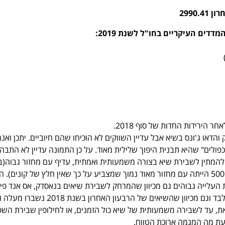
2990.41
מדדים העיקריים בחו"ל לשנת 2019
:
והדאו ג'ונס בשיא אבל עדיין השווקים לא הוכיחו שהם חיוביים. יתכן ואנח
ולים" שהיא תבנית היפוך שלילית מאוד. על כן התמונה עדיין לא התבהר
להמתין לשבירת שיא בצורה משמעותית ואמתית, עדיף עם מחזור גבוה(בי
שבירת השיא באס אנד פי 500 הייתה עם מחזור מאוד נמוך שמצביע על כך שאין חלץ של קונים). 
העלייה גבוהים גם מכיוון שהמרחק לשבירת שיאים בנאסדק, אס אנד פי 
גונס הוא אחוזים בודדים בלבד וגם מכיוון שהשיאים של הרבעון האחרון בשנת 18
את, עד לשבירה משמעותית של שיא כול הזמנים, או לחילופין שבירת השפ