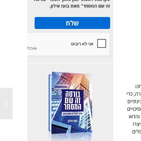
זה שם המסחר" מאת בועז אילון.
נו
ה, כדי
נתיים
הסיכויים
והדאו
20 נשברו מעלה ויצרו
לים