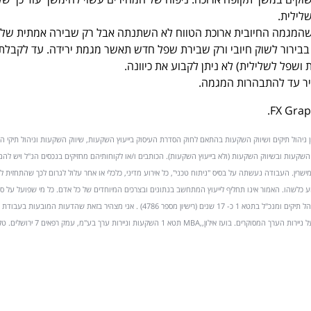
לילית.
ך שהמגמה החיובית ארוכת הטווח לא השתנתה אבל רק שבירה אמתית של 
בבירור לשוק חיובי ורק שבירת שפל חדש תאשר מגמת ירידה. עד לקבלת
ושפל לשלילית) לא ניתן לקבוע את כיוונה.
יר עד להתבהרות המגמה.
שיון ניהול תיקים ושיווק השקעות בהתאם לחוק הסדרת העיסוק בייעוץ השקעות, שיווק השקעות וניהול תיקי 
יהול תיקי השקעות ובשיווק השקעות (ולא בייעוץ השקעות). הכותבים ו/או לקוחותיהם מחזיקים בנכסים הנ"ל ויש להם 
במישרין. העבודה נעשתה על בסיס "ניתוח טכני", כל אירוע מדיני, כלכלי או אחר עלול לגרום לכך שהתחזית ל
ע כלשהו. האמור אינו תחליף לייעוץ המתחשב בנתונים ובצרכים המיוחדים של כל אדם. כל מי שפועל על ס
עושה זאת על אחריותו בלבד. הנני מנהל תיקים ומנכ"ל בתטא 1 כ- 17 שנים (רישיון מספר 4786) . אני מצהיר בזאת שהדעות המו