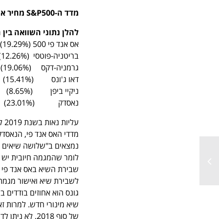
מדד ה
-S&P500
מחיר אחרון 
להלן נתוני השוואה בין ה
אס אנד פי 500 (19.29%)
בריטניה-פוטסי (12.26%)
גרמניה-דקס (19.06%)
דאו ג'ונס (15.41%)
ניקיי ביפן (8.65%)
נאסדק (23.01%)
עליות נאות בשנת 2019 לאחר הירידות החדות של סוף 2018.
מדדי האס אנד פי, הנאסדק 
נמצאים ב"שלושה שיאים כפ
לומר שהמגמה חיובית יש 
לשבירת שיא ואישור מגמת 
שיא מינורי חדש. למרות ז
של סוף 2018, לא ניתן לדעת מה המגמה ארוכת הטווח.