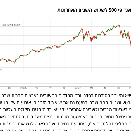
ים האחרונות
יא והשפל מסודרות בסדר יורד. המדדים החשובים בארצות הברית שברו 
השיאים של סוף נובמבר 2018 ושניים מהם שברו במעט גם את שיא כול הזמנים. אירועים אלו מט
בי בארצות הברית ולשבירה אמתית של שיאי כל הזמנים. תקופת העליות 
כה "מנופחים" מחירי המניות באמצעות הזרמת כספים מאסיבית, בהתחלה באר
. תהליכים כלכליים אלו, ביחד עם בחירתו של טראמפ לנשיאות והריבית 
וקים במשך תקופה ארוכה. ניפוח של המחירים עשוי להימשך עוד כך של