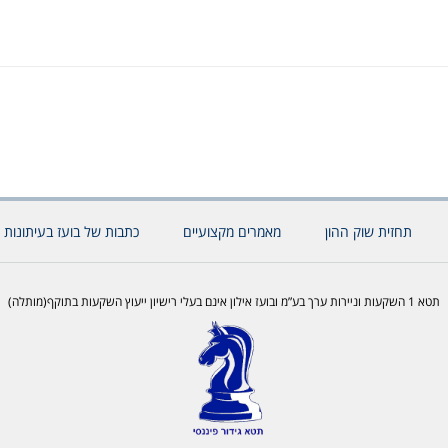
תחזית שוק ההון
מאמרים מקצועיים
כתבות של בועז בעיתונות 
תטא 1 השקעות וניירות ערך בע”מ ובועז אילון אינם בעלי רישיון ייעוץ השקעות בתוקף(מותלה)