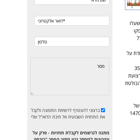
שעלו
קו
60 והחברה לישראל שירדה בכ-75%
יב רוב הזמן והעליה המצטברת מהשיאים של סוף 2010 עומדת על
שיא כול הזמנים במדד ת"א 35 היה ברמה של 1728 והתקבל בסוף יולי 2015. לאחר מכן נכנס ת"א 35
ד בתחום 1380-1475. בסוף 2017 שבר ת"א 35 את רצועת
שה הבולטת
רה של
ברצוני להצטרף לרשימת התפוצה ולקבל
138 מטה לא אמורה להתרחש וירידה מתחתיה עשויה להצביע על שינוי המגמה. רמת ה-1470
את התחזית השבועית אל תיבת הדוא"ל שלי
מתנה לנרשמים לקבלת תחזיות - פרק על
עקרונות למסחר נכון מתוך הספר "בורסה