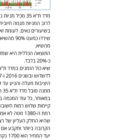
מדד ת"א 35 מכיל מניות גדולות כגון מניות הבנקים, נדלן, תקשורת, אנרגיה, כימיה ותרופות ועוד.
לרוב המניות מגמה חיובית 
בשיעורים נאים. לעומת זאת
מהשיא.
כ-20% בלבד.
ממ
במאוחר, כל עוד המגמה ב
הקרובה ביותר ותקבע אם ה
יעד המחיר הוא 1700 נקודות עד סוף 2019