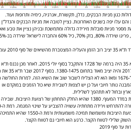
והם עלו יפה בשנים האחרונות. נציין לטובה את מניות הבנקים והנדל"ן 
 מספר מניות סובלות מירידה גדולה ומתמשכת ובניהן נציין את טבע ואופ
שירדו כמעט 90% מהשיא, פריגו שירדה 80%, בזק 70%, כיל %
התוצאה הכללית היא שמדד ת"א 35 יצ
לדשדוש ובשנים 2016 ו-2017 והיה יציב מאו
היציבות מעלה והגיע עד ל-1676 ומאז הוא לא הצליח לשבור שוב את השיא הזה. למרות החול
נה סובל מדד ת"א 35 המבנה נותר חיובי ועל כן יש לצפות לשבירת שיא כול הזמנים במוקדם או
ארץ ובחול לא תתהפך לשלילית.
קיימות שלוש רמות חשובות במדד המעוף. 1380 שהיא החלק התחתון של רצועת היציבות. שבי
רמת ה-0
שהיא החלק העליון של רצועת היציבות ומשמשת תמיכה משמעותית ורמת ה-1550 שהיא התמיכה
שוק שלילי לטווח הקצר. כרגע הוא חיובי גם לטווח הקצר.