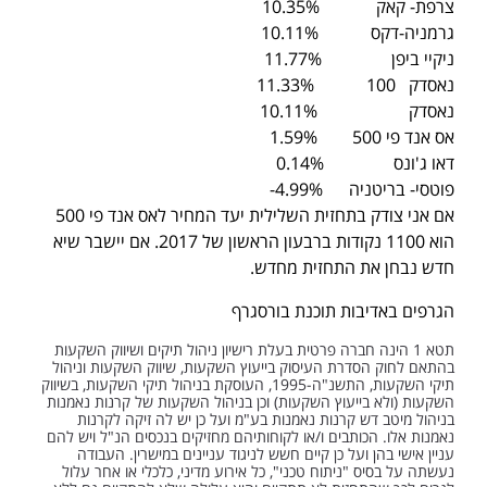
צרפת- קאק 10.35%
גרמניה-דקס 10.11%
ניקיי ביפן 11.77%
נאסדק 100 11.33%
נאסדק 10.11%
אס אנד פי 500 1.59%
דאו ג'ונס 0.14%
פוטסי- בריטניה 4.99%-
אם אני צודק בתחזית השלילית יעד המחיר לאס אנד פי 500
הוא 1100 נקודות ברבעון הראשון של 2017. אם יישבר שיא
חדש נבחן את התחזית מחדש.
הגרפים באדיבות תוכנת בורסגרף
תטא 1 הינה חברה פרטית בעלת רישיון ניהול תיקים ושיווק השקעות
בהתאם לחוק הסדרת העיסוק בייעוץ השקעות, שיווק השקעות וניהול
תיקי השקעות, התשנ"ה-1995, העוסקת בניהול תיקי השקעות, בשיווק
השקעות (ולא בייעוץ השקעות) וכן בניהול השקעות של קרנות נאמנות
בניהול מיטב דש קרנות נאמנות בע"מ ועל כן יש לה זיקה לקרנות
נאמנות אלו. הכותבים ו/או לקוחותיהם מחזיקים בנכסים הנ"ל ויש להם
עניין אישי בהן ועל כן קיים חשש לניגוד עניינים במישרין. העבודה
נעשתה על בסיס "ניתוח טכני", כל אירוע מדיני, כלכלי או אחר עלול