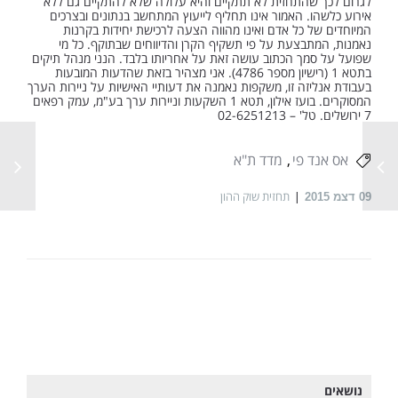
לגרום לכך שהתחזית לא תתקיים והיא עלולה שלא להתקיים גם ללא
אירוע כלשהו. האמור אינו תחליף לייעוץ המתחשב בנתונים ובצרכים
המיוחדים של כל אדם ואינו מהווה הצעה לרכישת יחידות בקרנות
נאמנות, המתבצעת על פי תשקיף הקרן והדיווחים שבתוקף. כל מי
שפועל על סמך הכתוב עושה זאת על אחריותו בלבד. הנני מנהל תיקים
בתטא 1 (רישיון מספר 4786). אני מצהיר בזאת שהדעות המובעות
בעבודת אנליזה זו, משקפות נאמנה את דעותיי האישיות על ניירות הערך
המסוקרים. בועז אילון, תטא 1 השקעות וניירות ערך בע"מ, עמק רפאים
7 ירושלים. טל' – 02-6251213
אס אנד פי
מדד ת"א
תחזית שוק ההון
09
דצמ 2015
נושאים