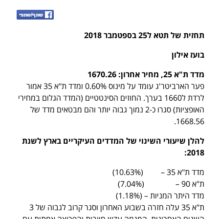
תחזית של תטא ל25 בספטמבר 2018
בועז אילון
מדד ת"א 25, מחיר אחרון: 1670.26
פער הארביטר'ג עומד על מינוס 0.60% ומדד ת"א 35 אמור
לרדת ל1660 בערך. החוזים הסינטטיים (המדד הגלום במחירי
האופציות) סגרו כ-2 נמוך גבוה יותר והם מבטאים מדד של
1668.56.
להלן שיעורי השינוי של המדדים העיקריים בארץ לשנת
:
2018
מדד ת"א 35 – (10.63%)
ת"א 90 – (7.04%)
מדד היתר המניות – (1.18%)
ת"א 35 עלה חזרה בשבוע האחרון וסגר קרוב לגבוה של 3
השנים האחרונות. המגמה עדיין חיובית והפריצה אמתית עם