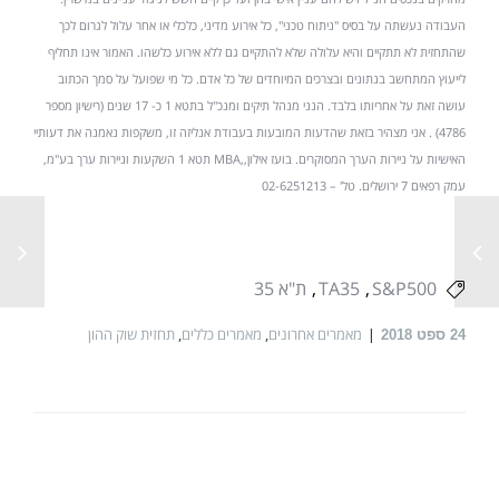
העבודה נעשתה על בסיס "ניתוח טכני", כל אירוע מדיני, כלכלי או אחר עלול לגרום לכך
שהתחזית לא תתקיים והיא עלולה שלא להתקיים גם ללא אירוע כלשהו. האמור אינו תחליף
לייעוץ המתחשב בנתונים ובצרכים המיוחדים של כל אדם. כל מי שפועל על סמך הכתוב
עושה זאת על אחריותו בלבד. הנני מנהל תיקים ומנכ"ל בתטא 1 כ- 17 שנים (רישיון מספר
4786) . אני מצהיר בזאת שהדעות המובעות בעבודת אנליזה זו, משקפות נאמנה את דעותיי
האישיות על ניירות הערך המסוקרים. בועז אילון,,MBA תטא 1 השקעות וניירות ערך בע"מ,
עמק רפאים 7 ירושלים. טל' – 02-6251213
S&P500
TA35
ת"א 35
מאמרים אחרונים
,
מאמרים כללים
,
תחזית שוק ההון
24
ספט 2018