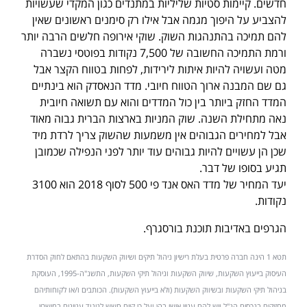
חדשים. קיימות סטיות שליליות במתנדים כגון המקדי שעשויות
להצביע על היפוך מגמה אבל אילו רק סימנים ראשונים שאין
להם תמיכה בהתנהגות השוק. שוקי אירופה חלשים הרבה יותר
ורמת התמיכה החשובה של 7,500 נקודות בפוטסי נשברה
מטה ועשויה להיות איתות לירידות, לפחות בטווח הקצר אבל
גם שם המבנה ארוך הטווח חיובי. מדד הנאסדק הוא בינתיים
המדד החזק ביותר בין כול המדדים והוא עם תשואה חיובית
נאה מתחילת השנה. שוק המניות בארצות הברית גבוה מאוד
אבל למחירים הגבוהים אין משמעות שהשוק צריך לרדת מיד
שכן הן עשויים להיות גבוהים עוד יותר לפני הנפילה שכמובן
תגיע בסופו של דבר.
יעד המחיר של מדד האס אנד פי 500 לסוף 2018 הוא 3100
נקודות.
הגרפים באדיבות תוכנת בורסגרף.
תטא 1 הינה חברה פרטית בעלת רישיון ניהול תיקים ושיווק השקעות בהתאם לחוק הסדרת
העיסוק בייעוץ השקעות, שיווק השקעות וניהול תיקי השקעות, התשנ"ה-1995, העוסקת
בניהול תיקי השקעות ובשיווק השקעות (ולא בייעוץ השקעות). הכותבים ו/או לקוחותיהם
מחזיקים בנכסים הנ"ל ויש להם עניין אישי בהן ועל כן קיים חשש לניגוד עניינים במישרין.