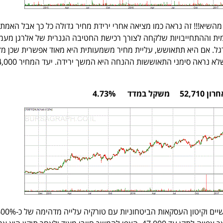
ניית העם ירדה בכ-80% מהשיא!!! זה נראה כמו מציאה אחרי ירידת מחיר גדולה כל כך אבל האמ
ת וההתחייבויות שלקחה לצורך רכישת החטיבה הגנרית של אלרגן מעמי
ל. אם היא תתאושש, עליית מחיר משמעותית היא מאוד אפשרית שכן מד
דד 4.73%