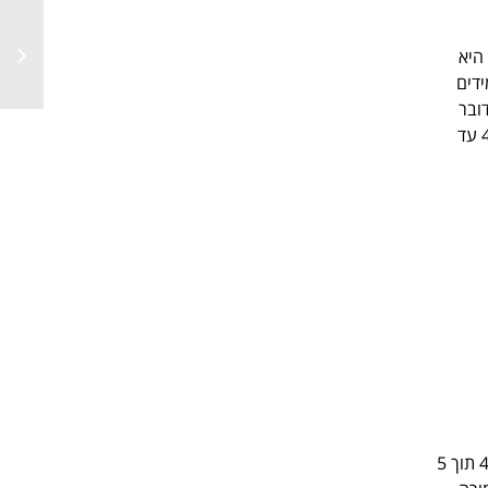
ת היא
דים
ובר
בחברה רווחית מאוד. עד שלא נראה סימני התאוששות ההנחה היא המשך ירידה. יעד המחיר 4,000 עד
מניה מדהימה. למרות הקשיים וקיטון העסקאות הביטחוניות עם טורקיה עלייה מדהימה של כ-400% תוך 5