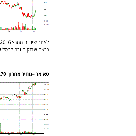
נראה שבזק חוזרת למסלול חיובי. יעד המ
טאואר –מחיר אחרון 11,270 משקל במדד 3.76%