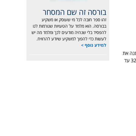
בורסה זה שם המסחר
זהו ספר חובה לכל מי שעוסק או משקיע
בבורסה. הוא מלמד על הטעויות שגורמות לנו
להפסיד בלי שנהיה מודעים לכך ומלמד מה יש
לעשות כדי להפוך למשקיע שיודע להרוויח.
למידע נוסף >
צלחות ביותר. מגמה חיובית ופריצת ההתנגדות ברמת ה-26,000 נתנה את
האישור להמשך עלייה. תיקון עשוי להגיע עד 26,000 שמהווה עכשיו תמיכה ויעד המחיר הוא 32,000 עד