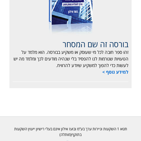
בורסה זה שם המסחר
זהו ספר חובה לכל מי שעוסק או משקיע בבורסה. הוא מלמד על
הטעויות שגורמות לנו להפסיד בלי שנהיה מודעים לכך ומלמד מה יש
לעשות כדי להפוך למשקיע שיודע להרוויח.
למידע נוסף >
תטא 1 השקעות וניירות ערך בע”מ ובועז אילון אינם בעלי רישיון ייעוץ השקעות
בתוקף(מותלה)