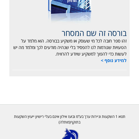
בורסה זה שם המסחר
זהו ספר חובה לכל מי שעוסק או משקיע בבורסה. הוא מלמד על
הטעויות שגורמות לנו להפסיד בלי שנהיה מודעים לכך ומלמד מה יש
לעשות כדי להפוך למשקיע שיודע להרוויח.
למידע נוסף >
תטא 1 השקעות וניירות ערך בע”מ ובועז אילון אינם בעלי רישיון ייעוץ השקעות
בתוקף(מותלה)