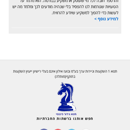
זהו ספר חובה לכל מי שעוסק או משקיע בבורסה. הוא מלמד על
הטעויות שגורמות לנו להפסיד בלי שנהיה מודעים לכך ומלמד מה יש
לעשות כדי להפוך למשקיע שיודע להרוויח.
למידע נוסף >
תטא 1 השקעות וניירות ערך בע”מ ובועז אילון אינם בעלי רישיון ייעוץ השקעות
בתוקף(מותלה)
חפש אותנו ברשתות החברתיות