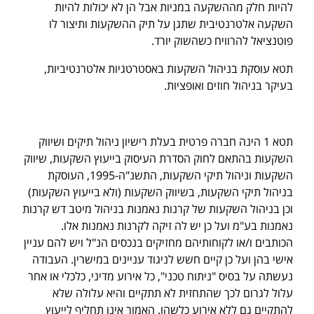
להיות חלק מההשקעה במניות אבל הן לא יכולות להיות
השקעה אלטרנטיבית שתגן על תיק ההשקעות ותיצור לו
פוטנציאל להרוויח כשהשוק יורד.
תטא עוסקת בניהול השקעות באסטרטגיות אלטרנטיביות,
בעיקר בניהול חוזים ואופציות.
תטא 1 הינה חברה פרטית בעלת רישיון ניהול תיקים ושיווק
השקעות בהתאם לחוק הסדרת העיסוק בייעוץ השקעות, שיווק
השקעות וניהול תיקי השקעות, התשנ"ה-1995, העוסקת
בניהול תיקי השקעות, בשיווק השקעות (ולא בייעוץ השקעות)
וכן בניהול השקעות של קרנות נאמנות בניהול מיטב דש קרנות
נאמנות בע"מ ועל כן יש לה זיקה לקרנות נאמנות אלו.
הכותבים ו/או לקוחותיהם מחזיקים בנכסים הנ"ל ויש להם עניין
אישי בהן ועל כן קיים חשש לניגוד עניינים במישרין. העבודה
נעשתה על בסיס "ניתוח טכני", כל אירוע מדיני, כלכלי או אחר
עלול לגרום לכך שהתחזית לא תתקיים והיא עלולה שלא
להתקיים גם ללא אירוע כלשהו. האמור אינו תחליף לייעוץ