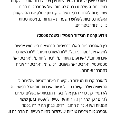
בשורט ישאף למכור נכסים שמחירן צפוי לרדת זאת כדי לקנות
בזול יותר. פעולה זו גרמה לפיתוחן של אסטרטגיות רבות
שמיועדות להרוויח בכל מצב שוק. ניתן לחלק את ההשקעות
האלטרנטיביות לשלוש משפחות – מרווחים, אסטרטגיות
כיווניות וארביטרז'ים.
מדוע קרנות הגידור הפסידו בשנת 2008?
בין האסטרטגיות האלטרנטיביות הנמצאות בשימוש אפשר
למצוא את "מקרו גלובל", "לונג/שורט מניות", "לונג/שורט
איגרות חוב", "אירועים מיוחדים", "ניהול חוזים", "ארביטראז'
סטטיסטי", "ארביטראז' מיזוגים ורכישות", "ארביטרז' אג"ח
להמרה" ואחרות.
לכאורה קרנות הגידור משקיעות באסטרטגיות שלפרופיל
התשואה שלהן קשר נמוך למניות ואיגרות חוב אבל בפועל זה
לא תמיד כך. כדי להבין אילו בעיות מבניות או כשלים יכולים
לגרום לכך שלקרן גידור תהיה נטייה להפסיד בזמן ששוק
המניות ו/או איגרות החוב יורדים, נבחן מה קורה בכמה
אסטרטגיות אלטרנטיביות שעלולות להיות בעייתיות מבחינה זו.