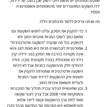
שווקים מפותחים יש מתאם חיובי לשוק שכן במצב של ירידות,
ירדו השוקים המתעוררים יותר מהמפותחים והאסטרטגיה
תפסיד.
מה אנחנו צריכים ללמוד מהנתונים הללו:
כדי להקטין את הסיכון, עלינו לחפש השקעות עם
מתאם נמוך לשוקי המניות ואיגרות החוב ולא
להשקיע בכל מה שנקרה "השקעה אלטרנטיבית"
אסטרטגיית לונג/שורט מניות היא מוטת לונג והיא
אינה מקטינה בהרבה את הסיכון בפני ירידה. קרן
גידור כזו שמנוהלת בצורה מקצועית טובה, יכולה
להחליף חלק מההשקעה במניות אבל לא להיות
השקעה אלטרנטיבית שמטרתה להקטין את
חשיפת תיק ההשקעות לירידת שערי המניות
ולעליית תשואות איגרות החוב.
נכון שתעשיית הגידור עברה תהליך של התבגרות
והתפקחות אחרי 2008 אבל צריך לזכור שקשה
מאוד לתת ערך בהשקעות וקשה לייצר אלפא
חיובית(אלפא היא התרומה של החלטות מנהל הקרן