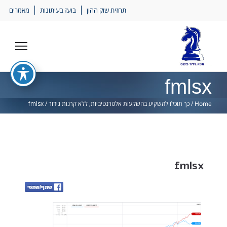
Ski
תחזית שוק ההון
בועז בעיתונות
מאמרים
lin
fmlsx
Home
/
כך תוכלו להשקיע בהשקעות אלטרנטיביות, ללא קרנות גידור
/
fmlsx
fmlsx