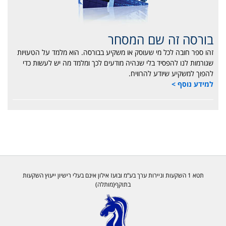
בורסה זה שם המסחר
זהו ספר חובה לכל מי שעוסק או משקיע בבורסה. הוא מלמד על הטעויות
שגורמות לנו להפסיד בלי שנהיה מודעים לכך ומלמד מה יש לעשות כדי
להפוך למשקיע שיודע להרוויח.
למידע נוסף >
תטא 1 השקעות וניירות ערך בע”מ ובועז אילון אינם בעלי רישיון ייעוץ השקעות
בתוקף(מותלה)