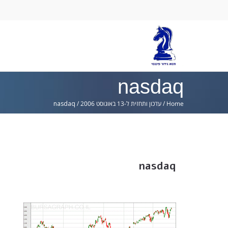
Ski
lin
nasdaq
Home
/
עדכון ותחזית ל-13 באוגוסט 2006
/
nasdaq
nasdaq