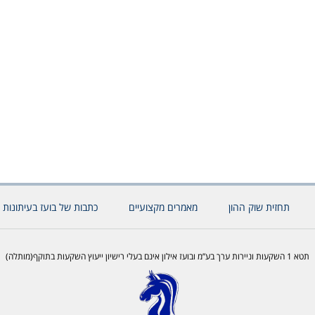
תחזית שוק ההון
מאמרים מקצועיים
כתבות של בועז בעיתונות 
תטא 1 השקעות וניירות ערך בע”מ ובועז אילון אינם בעלי רישיון ייעוץ השקעות בתוקף(מותלה)