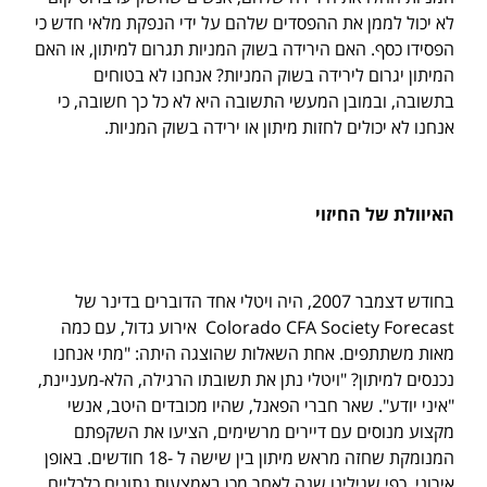
לא יכול לממן את ההפסדים שלהם על ידי הנפקת מלאי חדש כי
הפסידו כסף. האם הירידה בשוק המניות תגרום למיתון, או האם
המיתון יגרום לירידה בשוק המניות? אנחנו לא בטוחים
בתשובה, ובמובן המעשי התשובה היא לא כל כך חשובה, כי
אנחנו לא יכולים לחזות מיתון או ירידה בשוק המניות.
האיוולת של החיזוי
בחודש דצמבר 2007, היה ויטלי אחד הדוברים בדינר של
Colorado CFA Society Forecast אירוע גדול, עם כמה
מאות משתתפים. אחת השאלות שהוצגה היתה: "מתי אנחנו
נכנסים למיתון? "ויטלי נתן את תשובתו הרגילה, הלא-מעניינת,
"איני יודע". שאר חברי הפאנל, שהיו מכובדים היטב, אנשי
מקצוע מנוסים עם דיירים מרשימים, הציעו את השקפתם
המנומקת שחזה מראש מיתון בין שישה ל -18 חודשים. באופן
אירוני, כפי שגילינו שנה לאחר מכן באמצעות נתונים כלכליים