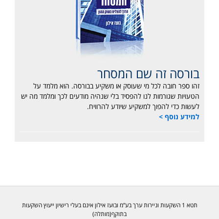
בורסה זה שם המסחר
זהו ספר חובה לכל מי שעוסק או משקיע בבורסה. הוא מלמד על
הטעויות שגורמות לנו להפסיד בלי שנהיה מודעים לכך ומלמד מה יש
לעשות כדי להפוך למשקיע שיודע להרוויח.
למידע נוסף >
תטא 1 השקעות וניירות ערך בע”מ ובועז אילון אינם בעלי רישיון ייעוץ השקעות
בתוקף(מותלה)