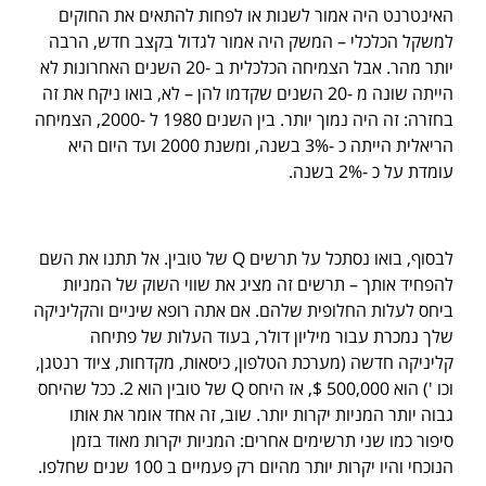
האינטרנט היה אמור לשנות או לפחות להתאים את החוקים
למשקל הכלכלי – המשק היה אמור לגדול בקצב חדש, הרבה
יותר מהר. אבל הצמיחה הכלכלית ב -20 השנים האחרונות לא
הייתה שונה מ -20 השנים שקדמו להן – לא, בואו ניקח את זה
בחזרה: זה היה נמוך יותר. בין השנים 1980 ל -2000, הצמיחה
הריאלית הייתה כ -3% בשנה, ומשנת 2000 ועד היום היא
עומדת על כ -2% בשנה.
לבסוף, בואו נסתכל על תרשים Q של טובין. אל תתנו את השם
להפחיד אותך – תרשים זה מציג את שווי השוק של המניות
ביחס לעלות החלופית שלהם. אם אתה רופא שיניים והקליניקה
שלך נמכרת עבור מיליון דולר, בעוד העלות של פתיחה
קליניקה חדשה (מערכת הטלפון, כיסאות, מקדחות, ציוד רנטגן,
וכו ') הוא 500,000 $, אז היחס Q של טובין הוא 2. ככל שהיחס
גבוה יותר המניות יקרות יותר. שוב, זה אחד אומר את אותו
סיפור כמו שני תרשימים אחרים: המניות יקרות מאוד בזמן
הנוכחי והיו יקרות יותר מהיום רק פעמיים ב 100 שנים שחלפו.