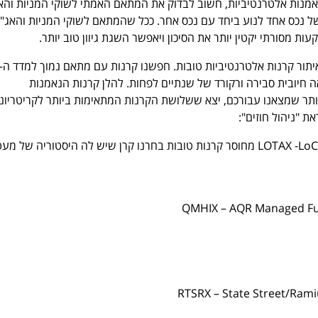
מנות אלטרנטיביות, חשוב לבדוק את המתאם האמתי לשוקי המניות והא
 נכס אחד לנוע ביחד עם נכס אחר. ככל שהמתאם לשוקי המניות והאג"ח
ות מסורתי יקטין יותר את הסיכון ויאפשר השגת גיוון טוב יותר.
תור קרנות אלטרנטיביות טובות. חפשנו קרנות עם מתאם נמוך למדד ה-
 תשואה חיובית סבירה ורקורד של שנתיים לפחות. להלן קרנות הנאמנות
ותר שמצאנו עבורכם, יצא ששלושת הקרנות המתאימות ביותר לקריטריונ
 "ניהול חוזים":
1. LOTAX -LoCorr Market Trend A מחוסר קרנות טובות בחרנו קרן שיש לה היסטוריה של