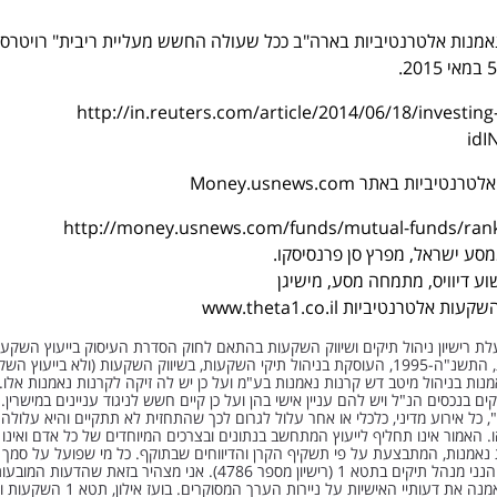
ת נאמנות אלטרנטיביות בארה"ב ככל שעולה החשש מעליית ריבית" רויטרס ה
http://in.reuters.com/article/2014/06/18/investi
idI
http://money.usnews.com/funds/mutual-funds/ranki
סע ישראל, מפרץ סן פרנסיסקו.
וע דיוויס, מתמחה מסע, מישיגן
 בעלת רישיון ניהול תיקים ושיווק השקעות בהתאם לחוק הסדרת העיסוק בייעוץ השקעות
השקעות וניהול תיקי השקעות, התשנ"ה-1995, העוסקת בניהול תיקי השקעות, בשיווק השקעות (ולא בייעוץ 
ות בניהול מיטב דש קרנות נאמנות בע"מ ועל כן יש לה זיקה לקרנות נאמנות אלו.
ים בנכסים הנ"ל ויש להם עניין אישי בהן ועל כן קיים חשש לניגוד עניינים במישרין
 כל אירוע מדיני, כלכלי או אחר עלול לגרום לכך שהתחזית לא תתקיים והיא עלולה
 האמור אינו תחליף לייעוץ המתחשב בנתונים ובצרכים המיוחדים של כל אדם ואינו 
נאמנות, המתבצעת על פי תשקיף הקרן והדיווחים שבתוקף. כל מי שפועל על סמך 
עושה זאת על אחריותו בלבד. הנני מנהל תיקים בתטא 1 (רישיון מספר 4786). אני מצהיר בזאת שהדעות המוב
בעבודת אנליזה זו, משקפות נאמנה את דעותיי האישיות על ניירות הערך המסוקר