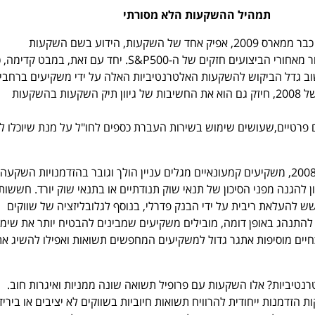
תמהיל ההשקעות הלא מסורתי
מכיוון ששוק המניות עולה כבר ממארס 2009, אפיק אחד של השקעות, הידוע בשם השקעות
אלטרנטיביות, נמצא בפיגור מאחורי הביצועים חזקים של ה-S&P500. יחד עם זאת, במ
שוב גדל הביקוש להשקעות האלטרנטיביות האלה על ידי משקיעים ברחבי
העולם. המשבר הפיננסי של 2008, חיזק גם הוא את החשיבות של גיוון תיק השקעות בהשקעות
ם פרטיים,שעושים שימוש בשירות העברת כספים לחו"ל על מנת שיוכלו 
מאז המשבר הפיננסי של 2008, משקיעים קמעונאיים מגלים עניין הולך וגובר בהזדמנויות השקעה
 להגנה מפני הסיכון של תנאי שוק תנודתיים או בתנאי שוק יורד. חששות
ש להעלאת ריבית על ידי הבנק פדרלי, בנוסף לגלובליזציה של שווקים
להתנהג באופן דומה, מובילים משקיעים שמבינים להבטיח יותר את שימו
כחיים מוסיפות אתגר גדול למשקיעים המחפשים תשואות ואפילו להשיג את
טיביות? אלו השקעות עם פרופיל תשואה שונה ממניות ואיגרות חוב.
זדמנות ייחודית להרוויח תשואות חיוביות בשווקים לא יציבים או ביריד