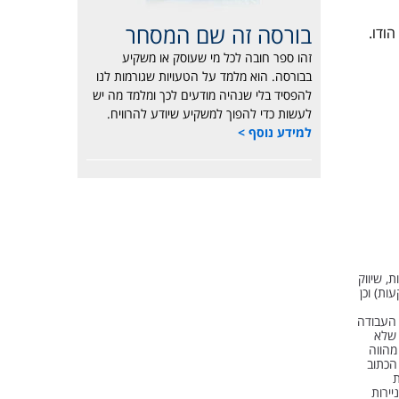
בורסה זה שם המסחר
ודו.
זהו ספר חובה לכל מי שעוסק או משקיע
בבורסה. הוא מלמד על הטעויות שגורמות לנו
להפסיד בלי שנהיה מודעים לכך ומלמד מה יש
לעשות כדי להפוך למשקיע שיודע להרוויח.
למידע נוסף >
, שיווק
השקעות) וכן
. העבודה
 שלא
מהווה
הכתוב
עות
ים. בועז אילון, תטא 1 השקעות וניירות