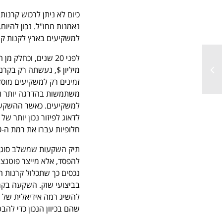
נאמנות מחו"ל. נכון להיום
למשקיעים בארץ לקנות קר
מיליון $, נעשתה רק בקרנ
זמינים רק למשקיעים מוסד
משתמשות בהדרגה יותר ויו
חלופיות עברו את רמת ה-40 ביליון$ וממשיכות לעלות.
תיק השקעות שמשלב סוגי נ
להפסד, אלא מייצר פוטנצי
נכסים כך שתכלול קרנות ה
בביצועי שוק. השקעה בקרנ
להשיג רמה אידיאלית של ג
שהם בכיוון הנכון כדי להב