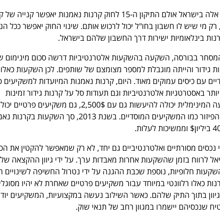
כיום לא ניתן לרכוש קרנות אלה בישראל אולם התיקון ה-15 לחוק קרנות נאמנות יאפשר קניי
, רק מי שיש לו חשבון בחו"ל יכול לרכוש אותם. שינוי החוק יאפשר ככל ה
נות בינלאומיות ישירות דרך החשבון שלהם בישראל.
ות גידור והייתה מוגבלת למספר מצומצם של שותפים. לכן השקעות כאלו ה
יים עם כיסים עמוקים מאוד. היום, קרנות נאמנות המיועדות למשקיעים פ
תר באסטרטגיות אלטרנטיביות וגם תעודות סל על קרנות גידור זמינות
למשקיעים. כאשר ההשקעה המינימלית יכולה להיעשות גם עם 2,500$, גם משקיעים
לדאוג לפיזור נכון יותר של הפיזור כמו המשקיעים המוסדיים. בשנת 2013, סך השקעות ב
כסים מסורתיים ואלטרנטיביים גם יחד, לא רק שמאפשר להקטין את הסי
אל לרווח בזמן שהשקעות אחרות מאבדות ערך. על ידי גיוון ההקצאה של 
שקעות חלופיות, נוספת שכבת ההגנה על ידי נטרול החשיפה לשינויים ח
ות כאלו רלוונטי במיוחד עבור משקיעים פרטיים שאחרת לא יהיו מסוגלי
יוון בתוך התיק שלהם. כאשר השילוב נעשה במקצועיות, המשקיעים יוד
טיח שנכסיהם יישמרו במגוון רחב של תנאי שוק.