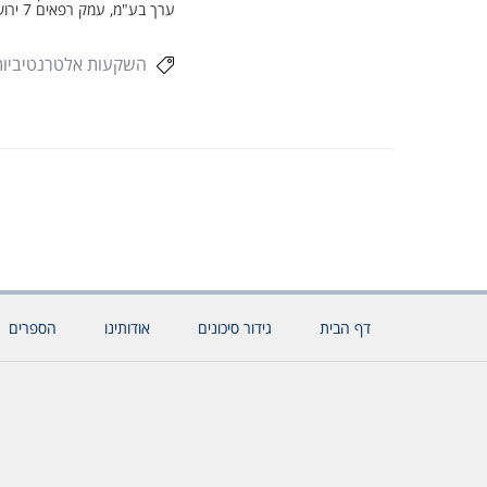
ערך בע"מ, עמק רפאים 7 ירושלים. טל' – 02-6251213
השקעות אלטרנטיביות
דף הבית
גידור סיכונים
אודותינו
הספרים