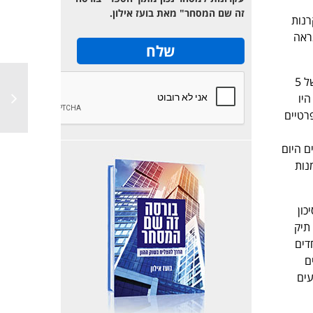
זה שם המסחר" מאת בועז אילון.
ה של קרנות
נראה
לפני 20 שנים, וכחלק מן המסחר בבורסה, השקעה בהשקעות אלטרנטיביות דרשה סכום מינימום של 5
יו
רטיים
 פרטיים יכולים היום
קרנות נאמנות
כון
תיק
דים
ם
עים