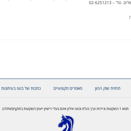
תחזית שוק ההון
מאמרים מקצועיים
כתבות של בועז בעיתונות 
תטא 1 השקעות וניירות ערך בע”מ ובועז אילון אינם בעלי רישיון ייעוץ השקעות בתוקף(מותלה)