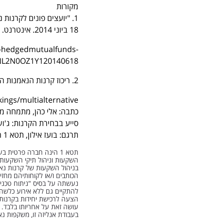
מקורות
1. "יועצים פונים לקרנו
18 ביוני 2014. אינטרנט. 5 במאי 2015.
ng-hedgedmutualfunds-
NL2N0OZ1Y120140618
2. ריכוז קרנות הנאמנות האלטרנטיביות באתר Money.usnews.com
ngs/multialternative
כתבה: אלי כהן, מתמחה ממ
סייע בבחירת הקרנות: ג'וש
תרגם: בועז אילון, תטא 1 השקעות אלטרנטיביות www.theta1.co.il
תטא 1 הינה חברה פרטית
בניהול השקעות של קרנות נאמנ
הכותבים ו/או לקוחותיהם מחזיק
נעשתה על בסיס "ניתוח טכני",
להתקיים גם ללא אירוע כלשהו.
הצעה לרכישת יחידות בקרנות 