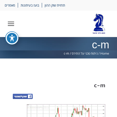
Ski
תחזית שוק ההון
בועז בעיתונות
מאמרים
lin
c-m
Home
/
ניתוח טכני על התירס
/
c-m
c-m